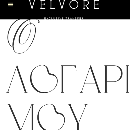
Ο
λογαρ
μου